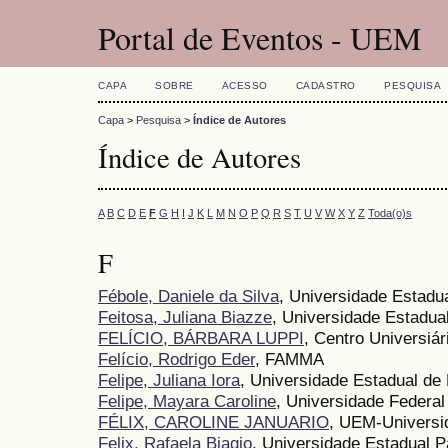
Portal de Eventos - UEM
CAPA
SOBRE
ACESSO
CADASTRO
PESQUISA
Capa
>
Pesquisa
>
Índice de Autores
Índice de Autores
A
B
C
D
E
F
G
H
I
J
K
L
M
N
O
P
Q
R
S
T
U
V
W
X
Y
Z
Toda(o)s
F
Fébole, Daniele da Silva
, Universidade Estadu
Feitosa, Juliana Biazze
, Universidade Estadua
FELÍCIO, BÁRBARA LUPPI
, Centro Universiár
Felício, Rodrigo Eder
, FAMMA
Felipe, Juliana Iora
, Universidade Estadual de
Felipe, Mayara Caroline
, Universidade Federal
FÉLIX, CAROLINE JANUARIO
, UEM-Universi
Felix, Rafaela Biagio
, Universidade Estadual P