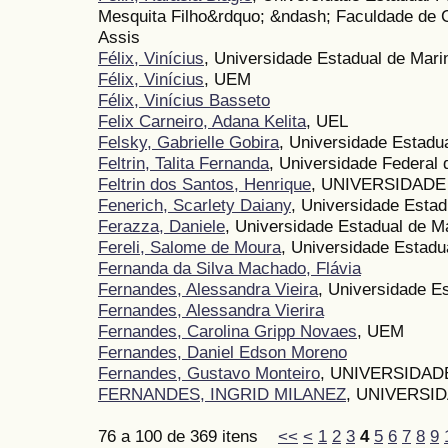
Mesquita Filho&rdquo; &ndash; Faculdade de C
Assis
Félix, Vinícius
, Universidade Estadual de Mari
Félix, Vinícius
, UEM
Félix, Vinícius Basseto
Felix Carneiro, Adana Kelita
, UEL
Felsky, Gabrielle Gobira
, Universidade Estadu
Feltrin, Talita Fernanda
, Universidade Federal
Feltrin dos Santos, Henrique
, UNIVERSIDAD
Fenerich, Scarlety Daiany
, Universidade Estad
Ferazza, Daniele
, Universidade Estadual de M
Fereli, Salome de Moura
, Universidade Estadu
Fernanda da Silva Machado, Flávia
Fernandes, Alessandra Vieira
, Universidade E
Fernandes, Alessandra Vierira
Fernandes, Carolina Gripp Novaes
, UEM
Fernandes, Daniel Edson Moreno
Fernandes, Gustavo Monteiro
, UNIVERSIDAD
FERNANDES, INGRID MILANEZ
, UNIVERSI
76 a 100 de 369 itens
<<
<
1
2
3
4
5
6
7
8
9