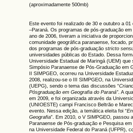
(aproximadamente 500mb)
Este evento foi realizado de 30 e outubro a 0
–Paraná. Os programas de pós-graduação em G
ano de 2006, tiveram a iniciativa de proporci
comunidade geográfica paranaense, focado, pri
dos programas de pós-graduação
stricto sen
universidades públicas do Estado. Dessa forma
Universidade Estadual de Maringá (UEM) que s
Simpósio Paranaense de Pós-Graduação em G
II SIMPGEO, ocorreu na Universidade Estadua
2008, realizou-se o III SIMPGEO, na Universi
(UEPG), sendo o tema das discussões “
Crian
Pósgraduação em Geografia do Paraná”
. A qu
em 2009, e foi organizada através da Univers
(UNIOESTE) campi Francisco Beltrão e Marec
evento. Nessa edição, a temática eleita foi “
En
Geografia
”. Em 2010, o V SIMPGEO, passou a
Paranaense de Pós-graduação e Pesquisa em Ge
na Universidade Federal do Paraná (UFPR), c