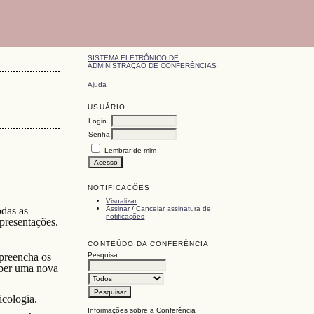
SISTEMA ELETRÔNICO DE
ADMINISTRAÇÃO DE CONFERÊNCIAS
Ajuda
USUÁRIO
Login
Senha
Lembrar de mim
NOTIFICAÇÕES
Visualizar
Assinar
/
Cancelar assinatura de
odas as
notificações
apresentações.
CONTEÚDO DA CONFERÊNCIA
Pesquisa
 preencha os
eber uma nova
icologia.
Informações sobre a Conferência