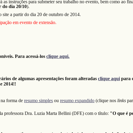
á as instruções para submeter seu trabalho no evento, bem como ao fin
r do dia 20/10
).
 site a partir do dia 20 de outubro de 2014.
icipação em evento de extensão.
oníveis. Para acessá-los
clique aqui.
rários de algumas apresentações foram alteradas
clique aqui
para c
e 2014!!
s na forma de
resumo simples
ou
resumo expandido
(clique nos
links
par
la professora Dra. Luzia Marta Bellini (DFE) com o título:
"O que é pe