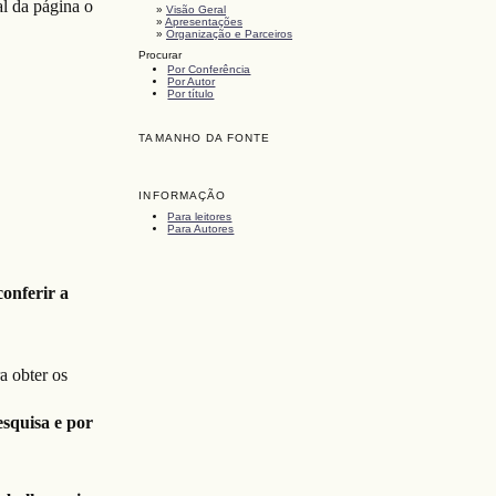
al da página o
»
Visão Geral
»
Apresentações
»
Organização e Parceiros
Procurar
Por Conferência
Por Autor
Por título
TAMANHO DA FONTE
INFORMAÇÃO
Para leitores
Para Autores
onferir a
a obter os
squisa e por