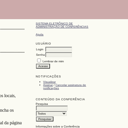
SISTEMA ELETRÔNICO DE
ADMINISTRAÇÃO DE CONFERÊNCIAS
Ajuda
USUÁRIO
Login
Senha
Lembrar de mim
NOTIFICAÇÕES
Visualizar
Assinar
/
Cancelar assinatura de
notificações
s locais,
CONTEÚDO DA CONFERÊNCIA
Pesquisa
encha os
al da página
Informações sobre a Conferência