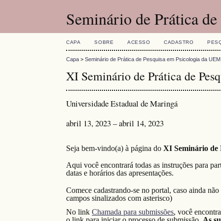
Seminário de Prática d
CAPA
SOBRE
ACESSO
CADASTRO
PES
Capa
>
Seminário de Prática de Pesquisa em Psicologia da UEM
XI Seminário de Prática de Pes
Universidade Estadual de Maringá
abril 13, 2023 – abril 14, 2023
Seja bem-vindo(a) à página do
X
I
Seminário de 
Aqui você encontrará todas as instruções para par
datas e horários das apresentações.
Comece cadastrando-se no portal, caso ainda não 
campos sinalizados com asterisco)
No link
Chamada para submissões
, você encontr
o link para iniciar o processo de submissão.
As su