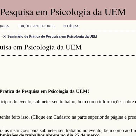
e Pesquisa em Psicologia da UEM
QUISA
EDIÇÕES ANTERIORES
NOTÍCIAS
>
XI Seminário de Prática de Pesquisa em Psicologia da UEM
quisa em Psicologia da UEM
Prática de Pesquisa em Psicologia da UEM!
ticipar do evento, submeter seu trabalho, bem como informações sobre o
tenha feito isso. (Clique em
Cadastro
na parte superior da página e pre
ará as instruções para submeter seu trabalho no evento, bem como ao fin
bmissões de trabalhos abrem no dia 25 de março
.