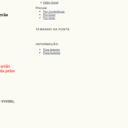
»
Visão Geral
Procurar
Por Conferência
erão
Por Autor
Por título
TAMANHO DA FONTE
INFORMAÇÃO
Para leitores
Para Autores
 serão
da pelas
o evento,