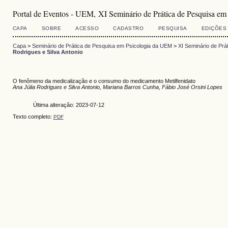
Portal de Eventos - UEM, XI Seminário de Prática de Pesquisa e
CAPA
SOBRE
ACESSO
CADASTRO
PESQUISA
EDIÇÕES
Capa
>
Seminário de Prática de Pesquisa em Psicologia da UEM
>
XI Seminário de Prá
Rodrigues e Silva Antonio
O fenômeno da medicalização e o consumo do medicamento Metilfenidato
Ana Júlia Rodrigues e Silva Antonio, Mariana Barros Cunha, Fábio José Orsini Lopes
Última alteração: 2023-07-12
Texto completo:
PDF