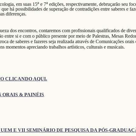
a
a
col
ogia
, em suas 15
e 7
edições, respectivamente, debruçarão seu foc
 que há possibilidades de superação de contradições entre saberes e faz
as diferenças.
eza dos encontros, contaremos com profissionais qualificados de diver
o entre si e com o público presente por meio de Palestras, Mesas Redo
oca de saberes e fazeres seja realizada através de Comunicações orais 
s momentos apreciando trabalhos artísticos, culturais e musicais.
O CLICANDO AQUI.
 ORAIS & PAINÉIS
 UEM E VII SEMINÁRIO DE PESQUISA DA PÓS-GRADUA