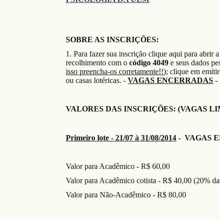
SOBRE AS INSCRIÇÕES:
1. Para faz
er
sua inscrição clique aqui para abrir
a
recolh
imento
com o
c
ódigo 4049
e s
eus dados pes
i
sso preencha-os corretamente!!
)
;
clique em emitir
ou casas lotéricas. -
VAGAS ENCERRADAS
-
VALORES DAS INSCRIÇÕES: (VAGAS LI
Primeiro lote - 21/07 à 31/08/2014
- VAGAS E
Valor para Acadêmico - R$ 60,00
Valor para Acadêmico cotista - R$ 40,00 (20% da
Valor para Não-Acadêmico - R$ 80,00