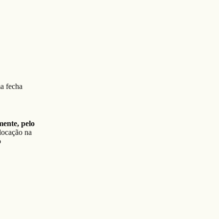
ma fecha
mente, pelo
alocação na
o