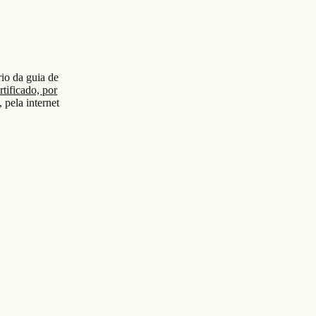
io da guia de
rtificado, po
r
, pela internet