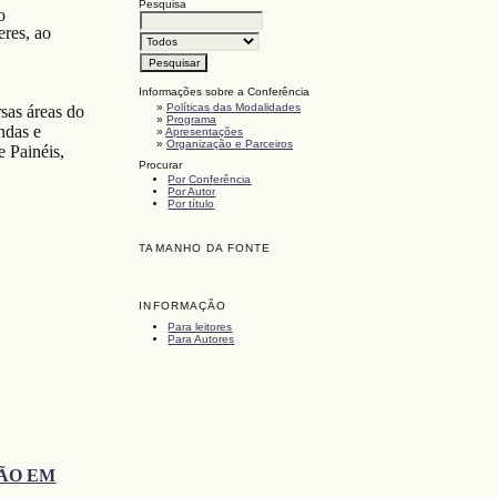
Pesquisa
o
eres, ao
Informações sobre a Conferência
»
Políticas das Modalidades
sas áreas do
»
Programa
ndas e
»
Apresentações
»
Organização e Parceiros
e Painéis,
Procurar
Por Conferência
Por Autor
Por título
TAMANHO DA FONTE
INFORMAÇÃO
Para leitores
Para Autores
ÇÃO EM