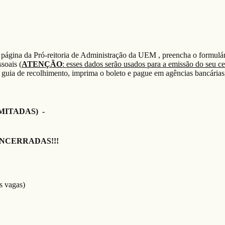
 página da P
ró
-reitoria de Administraç
ão da UEM , preencha o formulár
soais (
ATENÇÃO
: esses dados serão usados para a emissão do seu ce
 guia de recolhimento
, imprima o bol
eto
e pague em agências bancárias
MITADAS) -
NCERRADAS!!!
s vagas)