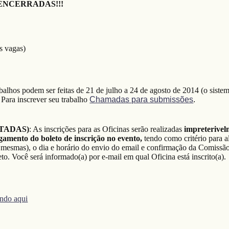
ENCERRADAS!!!
s vagas)
abalhos podem ser feitas de 21 de julho a 24 de agosto de 2014 (o siste
 Para inscrever seu trabalho
Chamadas para submissões
.
TADAS)
:
As inscrições para as Oficinas serão realizadas
impreterivel
agamento
do boleto de inscrição no evento,
tendo como critério para 
 mesmas), o dia e horário do envio do email e confirmação da Comissã
o. Você será informado(a) por e-mail em qual Oficina está inscrito(a).
cando aqui