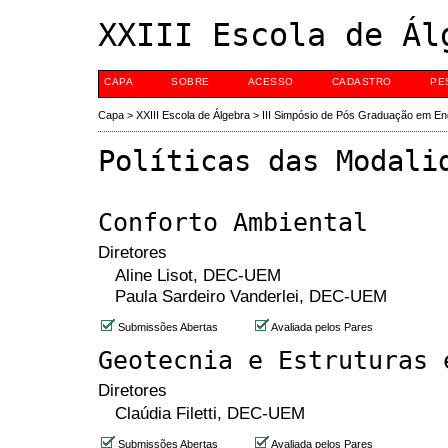
XXIII Escola de Ál
CAPA
SOBRE
ACESSO
CADASTRO
PE
Capa
>
XXIII Escola de Álgebra
>
III Simpósio de Pós Graduação em E
Políticas das Modali
Conforto Ambiental
Diretores
Aline Lisot, DEC-UEM
Paula Sardeiro Vanderlei, DEC-UEM
Submissões Abertas
Avaliada pelos Pares
Geotecnia e Estruturas 
Diretores
Claúdia Filetti, DEC-UEM
Submissões Abertas
Avaliada pelos Pares