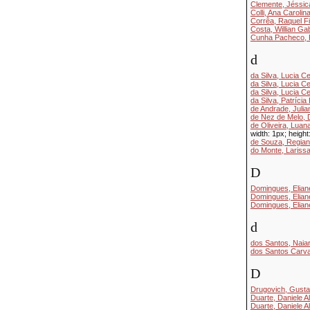
Clemente, Jéssic
Colli, Ana Caroli
Corrêa, Raquel F
Costa, Willian Ga
Cunha Pacheco, F
d
da Silva, Lucia Ce
da Silva, Lucia Ce
da Silva, Lucia Ce
da Silva, Patríci
de Andrade, Juli
de Nez de Melo, 
de Oliveira, Luana
width: 1px; height
de Souza, Regian
do Monte, Larissa
D
Domingues, Elian
Domingues, Elian
Domingues, Elian
d
dos Santos, Naia
dos Santos Carva
D
Drugovich, Gust
Duarte, Daniele A
Duarte, Daniele A