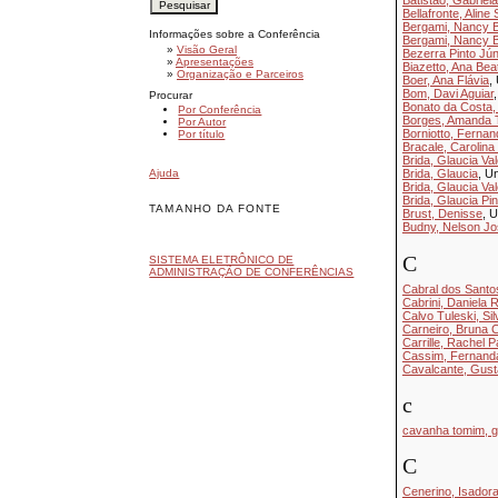
Batistão, Gabriel
Bellafronte, Aline
Bergami, Nancy B
Informações sobre a Conferência
Bergami, Nancy B
»
Visão Geral
Bezerra Pinto Jún
»
Apresentações
Biazetto, Ana Bea
»
Organização e Parceiros
Boer, Ana Flávia
,
Bom, Davi Aguiar
Procurar
Bonato da Costa, 
Por Conferência
Borges, Amanda T
Por Autor
Borniotto, Ferna
Por título
Bracale, Carolina
Brida, Glaucia Val
Ajuda
Brida, Glaucia
, U
Brida, Glaucia Val
Brida, Glaucia Pin
TAMANHO DA FONTE
Brust, Denisse
, 
Budny, Nelson Jo
C
SISTEMA ELETRÔNICO DE
ADMINISTRAÇÃO DE CONFERÊNCIAS
Cabral dos Santo
Cabrini, Daniela R
Calvo Tuleski, Si
Carneiro, Bruna C
Carrille, Rachel P
Cassim, Fernand
Cavalcante, Gust
c
cavanha tomim, ge
C
Cenerino, Isadora