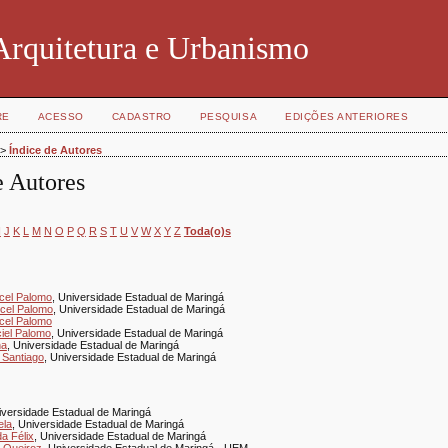
Arquitetura e Urbanismo
RE
ACESSO
CADASTRO
PESQUISA
EDIÇÕES ANTERIORES
>
Índice de Autores
e Autores
I
J
K
L
M
N
O
P
Q
R
S
T
U
V
W
X
Y
Z
Toda(o)s
rcel Palomo
, Universidade Estadual de Maringá
rcel Palomo
, Universidade Estadual de Maringá
rcel Palomo
ciel Palomo
, Universidade Estadual de Maringá
na
, Universidade Estadual de Maringá
 Santiago
, Universidade Estadual de Maringá
iversidade Estadual de Maringá
ela
, Universidade Estadual de Maringá
a Félix
, Universidade Estadual de Maringá