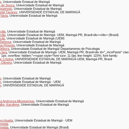
a
, Universidade Estatual de Maringá
na de Souza
, Universidade Estadual de Maringá
igueiredo
, Universidade Estadual de Maringá
briel Tavares
, UNIVERSIDADE ESTADUAL DE MARINGÁ
lávia
, Universidade Estadual de Maringá
cilia
, Universidade Estadual de Maringá
cilia
, Universidade Estadual de Maringá- UEM, Maringá-PR, Brasil<div></div> (Brasil)
cila
, Universidade Estadual de Maringá (UEM)
a Barbosa
, Universidade Estadual de Maringá
ana Pimenta
, Universidade Estadual de Maringá
Débora
, Universidade Estadual de Maringá/ Departamento de Psicologia
 Iara
, Universidade Estadual de Maringá- UEM, Maringá-PR, Brasil<div id="_mcePaste" class=
: 1px; overflow: hidden;"><span style="font-size: 11.0pt; line-height: 115%; font-family:
e Cristina
, UNIVERSIDADE ESTADUAL DE MARINGÁ-UEM, Maringá-PR, Brasil
 Oliveira
, Universidade Estadual de Maringá
e
, Universidade Estadual de Maringá
e
, Universidade Estadual de Maringá - UEM
e
, UNIVERSIDADE ESTADUAL DE MARINGÁ
ra Andressa Albuquerque
, Universidade Estadual de Maringá
lho, Karolinne
, Universidade Estadual de Maringá
avo Auada
, Universidade Estadual de Maringá - UEM
lmeida
lmeida
, Universidade Estadual de Maringá (Brasil)