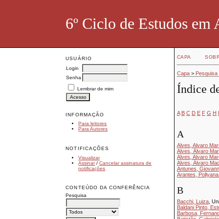
6º Ciclo de Estudos em 
CAPA
SOB
USUÁRIO
Login
Capa
>
Pesquisa
Senha
Índice d
Lembrar de mim
A
B
C
D
E
F
G
H
INFORMAÇÃO
Para leitores
Para Autores
A
Alves, Alvaro Ma
NOTIFICAÇÕES
Alves, Álvaro Ma
Alves, Alvaro Ma
Visualizar
Alves, Álvaro Ma
Assinar
/
Cancelar assinatura de
notificações
Antunes, Giovan
Arantes, Pollyana
CONTEÚDO DA CONFERÊNCIA
B
Pesquisa
Bacchi, Luiza
, Un
Baldani Pinto, Est
Barbosa, Fernand