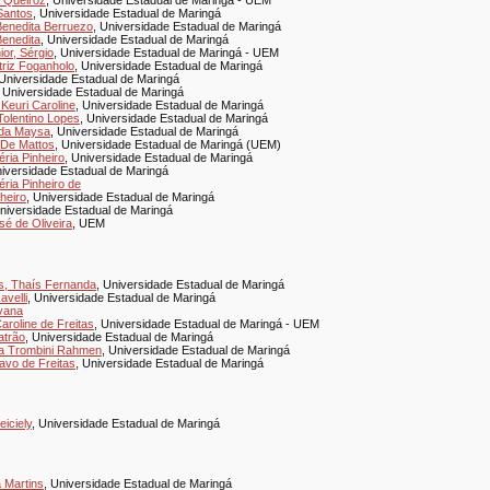
a Queiroz
, Universidade Estadual de Maringá - UEM
 Santos
, Universidade Estadual de Maringá
enedita Berruezo
, Universidade Estadual de Maringá
enedita
, Universidade Estadual de Maringá
ior, Sérgio
, Universidade Estadual de Maringá - UEM
triz Foganholo
, Universidade Estadual de Maringá
 Universidade Estadual de Maringá
, Universidade Estadual de Maringá
Keuri Caroline
, Universidade Estadual de Maringá
olentino Lopes
, Universidade Estadual de Maringá
nda Maysa
, Universidade Estadual de Maringá
 De Mattos
, Universidade Estadual de Maringá (UEM)
éria Pinheiro
, Universidade Estadual de Maringá
niversidade Estadual de Maringá
éria Pinheiro de
heiro
, Universidade Estadual de Maringá
Universidade Estadual de Maringá
sé de Oliveira
, UEM
s, Thaís Fernanda
, Universidade Estadual de Maringá
avelli
, Universidade Estadual de Maringá
lvana
aroline de Freitas
, Universidade Estadual de Maringá - UEM
atrão
, Universidade Estadual de Maringá
a Trombini Rahmen
, Universidade Estadual de Maringá
avo de Freitas
, Universidade Estadual de Maringá
iciely
, Universidade Estadual de Maringá
 Martins
, Universidade Estadual de Maringá