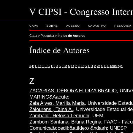
V CIPSI - Congresso Intern
CAPA
SOBRE
ACESSO
CADASTRO
PESQUISA
Capa
>
Pesquisa
>
Índice de Autores
Índice de Autores
A
B
C
D
E
F
G
H
I
J
K
L
M
N
O
P
Q
R
S
T
U
V
W
X
Y
Z
Toda(o)s
Z
ZACARIAS, DÉBORA ELOIZA BRAIDO
, UNI
MARING&Aacute;
Zaia Alves, Marília Maria
, Universidade Estad
Zalourensi, Tainá A.
, Universidade Estadual d
Zambaldi, Heloisa Lemuchi
, UEM
Zambom Santana, Bruna Regina
, FAAC - Facul
Comunica&ccedil;&atilde;o &ndash; UNESP