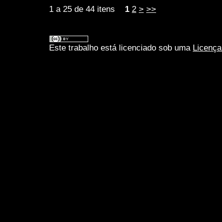
1 a 25 de 44 itens
1
2
>
>>
Este trabalho está licenciado sob uma
Licença