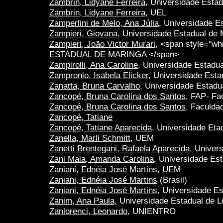
Zambrin, Lidyane Ferreira
, Universidade Estad
Zambrin, Lidyane Ferreira
, UEL
Zamperlini de Melo, Ana Júlia
, Universidade E
Zampieri, Giovana
, Universidade Estadual de 
Zampieri, João Victor Murari
, <span style="w
ESTADUAL DE MARINGA </span>
Zampirolli, Ana Caroline
, Universidade Estadu
Zampronio, Isabela Elicker
, Universidade Est
Zanatta, Bruna Carvalho
, Universidade Estad
Zancopé, Bruna Carolina dos Santos
, FAP- Fa
Zancopé, Bruna Carolina dos Santos
, Faculda
Zancopé, Tatiane
Zancopé, Tatiane Aparecida
, Universidade Et
Zanella, Marli Schmitt
, UEM
Zanetti Brentegani, Rafaela Aparecida
, Univer
Zani Maia, Amanda Carolina
, Universidade Es
Zaniani, Ednéia José Martins
, UEM
Zaniani, Ednéia José Martins
(Brasil)
Zaniani, Ednéia José Martins
, Universidade E
Zanim, Ana Paula
, Universidade Estadual de L
Zanlorenci, Leonardo
, UNIENTRO