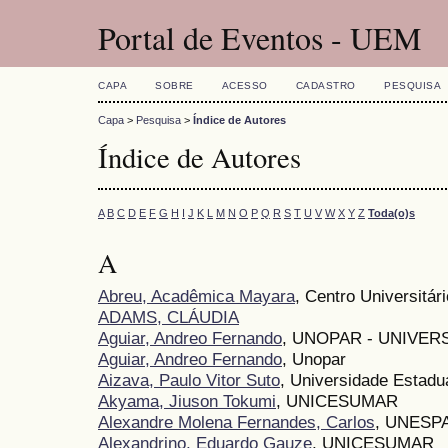
Portal de Eventos - UEM
CAPA
SOBRE
ACESSO
CADASTRO
PESQUISA
Capa
>
Pesquisa
>
Índice de Autores
Índice de Autores
A
B
C
D
E
F
G
H
I
J
K
L
M
N
O
P
Q
R
S
T
U
V
W
X
Y
Z
Toda(o)s
A
Abreu, Acadêmica Mayara
, Centro Universitári
ADAMS, CLÁUDIA
Aguiar, Andreo Fernando
, UNOPAR - UNIVE
Aguiar, Andreo Fernando
, Unopar
Aizava, Paulo Vitor Suto
, Universidade Estadu
Akyama, Jiuson Tokumi
, UNICESUMAR
Alexandre Molena Fernandes, Carlos
, UNESPA
Alexandrino, Eduardo Gauze
, UNICESUMAR