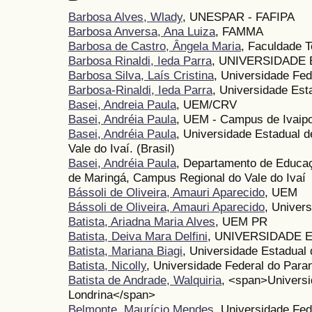
Barbosa Alves, Wlady
, UNESPAR - FAFIPA
Barbosa Anversa, Ana Luiza
, FAMMA
Barbosa de Castro, Ângela Maria
, Faculdade 
Barbosa Rinaldi, Ieda Parra
, UNIVERSIDADE
Barbosa Silva, Laís Cristina
, Universidade Fe
Barbosa-Rinaldi, Ieda Parra
, Universidade Est
Basei, Andreia Paula
, UEM/CRV
Basei, Andréia Paula
, UEM - Campus de Ivaip
Basei, Andréia Paula
, Universidade Estadual 
Vale do Ivaí. (Brasil)
Basei, Andréia Paula
, Departamento de Educaç
de Maringá, Campus Regional do Vale do Ivaí
Bássoli de Oliveira, Amauri Aparecido
, UEM
Bássoli de Oliveira, Amauri Aparecido
, Univer
Batista, Ariadna Maria Alves
, UEM PR
Batista, Deiva Mara Delfini
, UNIVERSIDADE 
Batista, Mariana Biagi
, Universidade Estadual 
Batista, Nicolly
, Universidade Federal do Para
Batista de Andrade, Walquiria
, <span>Universi
Londrina</span>
Belmonte, Maurício Mendes
, Universidade Fe