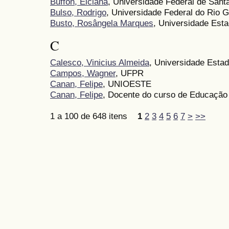
Buffon, Elciana
, Universidade Federal de Sant
Bulso, Rodrigo
, Universidade Federal do Rio 
Busto, Rosângela Marques
, Universidade Esta
C
Calesco, Vinicius Almeida
, Universidade Estad
Campos, Wagner
, UFPR
Canan, Felipe
, UNIOESTE
Canan, Felipe
, Docente do curso de Educaçã
1 a 100 de 648 itens
1
2
3
4
5
6
7
>
>>