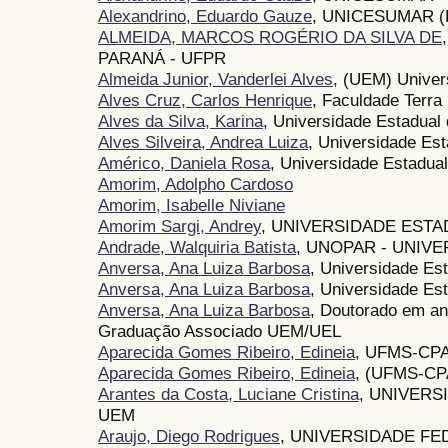
Alexandrino, Eduardo Gauze
, UNICESUMAR (B
ALMEIDA, MARCOS ROGÉRIO DA SILVA DE
PARANÁ - UFPR
Almeida Junior, Vanderlei Alves
, (UEM) Univer
Alves Cruz, Carlos Henrique
, Faculdade Terra
Alves da Silva, Karina
, Universidade Estadual
Alves Silveira, Andrea Luiza
, Universidade Es
Américo, Daniela Rosa
, Universidade Estadual
Amorim, Adolpho Cardoso
Amorim, Isabelle Niviane
Amorim Sargi, Andrey
, UNIVERSIDADE EST
Andrade, Walquiria Batista
, UNOPAR - UNIV
Anversa, Ana Luiza Barbosa
, Universidade Es
Anversa, Ana Luiza Barbosa
, Universidade Es
Anversa, Ana Luiza Barbosa
, Doutorado em a
Graduação Associado UEM/UEL
Aparecida Gomes Ribeiro, Edineia
, UFMS-CP
Aparecida Gomes Ribeiro, Edineia
, (UFMS-CP
Arantes da Costa, Luciane Cristina
, UNIVERS
UEM
Araujo, Diego Rodrigues
, UNIVERSIDADE FE