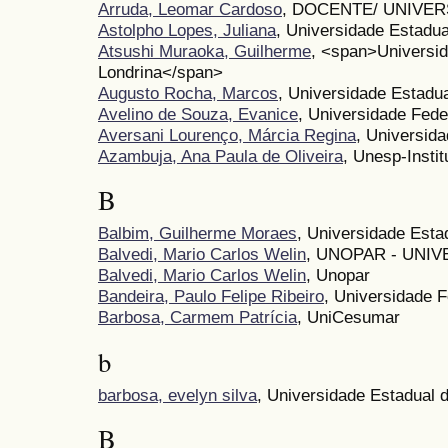
Arruda, Leomar Cardoso
, DOCENTE/ UNIVE
Astolpho Lopes, Juliana
, Universidade Estadua
Atsushi Muraoka, Guilherme
, <span>Universid
Londrina</span>
Augusto Rocha, Marcos
, Universidade Estadua
Avelino de Souza, Evanice
, Universidade Fede
Aversani Lourenço, Márcia Regina
, Universid
Azambuja, Ana Paula de Oliveira
, Unesp-Instit
B
Balbim, Guilherme Moraes
, Universidade Esta
Balvedi, Mario Carlos Welin
, UNOPAR - UNI
Balvedi, Mario Carlos Welin
, Unopar
Bandeira, Paulo Felipe Ribeiro
, Universidade 
Barbosa, Carmem Patrícia
, UniCesumar
b
barbosa, evelyn silva
, Universidade Estadual 
B