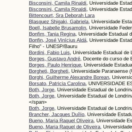
Bisconsini, Camila Rinaldi
, Universidade Estad
Bisconsini, Camila Rinaldi
, Universidade Esta
Bittencourt, Sra Deborah Lara
Blasquez Shigaki, Gabriela
, Universidade Est
Boell, Isabelle Brusamolin
, Universidade Fede
Bonfim, Tania Regina
, Universidade Estadual 
Bonfin, José Vinícius Aldá
, Universidade Estad
Filho" - UNESP/Bauru
Bordini, Fabio Luis
, Universidade Estadual de 
Borges, Gustavo André
, Docente do curso de
Borges, Paulo Henrique
, Universidade Estadua
Borgheti, Borgheti
, Universidade Paranaense 
Borghi, Guilherme Alexandre Borean
, Universi
Borsato, Patricia Carolina
, UNIVERSIDADE 
Both, Jorge
, Universidade Estadual de Londrin
Both, Jorge
, Universidade Estadual de Londrin
</span>
Both, Jorge
, Universidade Estadual de Londrin
Brancher, Jacques Duílio
, Universidade Estadu
Bueno, Maria Raquel Oliveira
, Universidade E
Bueno, Maria Raquel de Oliveira
, Universidade