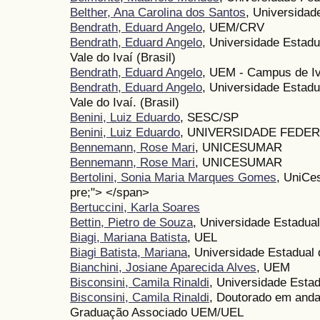
Belther, Ana Carolina dos Santos
, Universida
Bendrath, Eduard Angelo
, UEM/CRV
Bendrath, Eduard Angelo
, Universidade Estad
Vale do Ivaí (Brasil)
Bendrath, Eduard Angelo
, UEM - Campus de Iv
Bendrath, Eduard Angelo
, Universidade Estad
Vale do Ivaí. (Brasil)
Benini, Luiz Eduardo
, SESC/SP
Benini, Luiz Eduardo
, UNIVERSIDADE FEDER
Bennemann, Rose Mari
, UNICESUMAR
Bennemann, Rose Mari
, UNICESUMAR
Bertolini, Sonia Maria Marques Gomes
, UniCe
pre;"> </span>
Bertuccini, Karla Soares
Bettin, Pietro de Souza
, Universidade Estadua
Biagi, Mariana Batista
, UEL
Biagi Batista, Mariana
, Universidade Estadual
Bianchini, Josiane Aparecida Alves
, UEM
Bisconsini, Camila Rinaldi
, Universidade Esta
Bisconsini, Camila Rinaldi
, Doutorado em and
Graduação Associado UEM/UEL