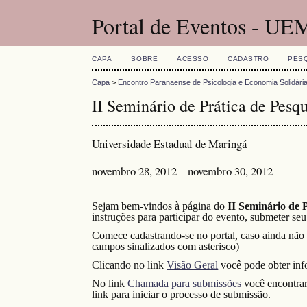
Portal de Eventos - UE
CAPA
SOBRE
ACESSO
CADASTRO
PES
Capa
>
Encontro Paranaense de Psicologia e Economia Solidári
II Seminário de Prática de Pes
Universidade Estadual de Maringá
novembro 28, 2012 – novembro 30, 2012
Sejam bem-vindos à página do
II
Seminário de 
instruções para participar do evento, submeter se
Comece cadastrando-se no portal, caso ainda não t
campos sinalizados com asterisco)
Clicando no link
Visão Geral
você pode obter inf
No link
Chamada para submissões
você encontrar
link para iniciar o processo de submissão.