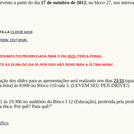
 evento
a partir do dia
17 de outubro de 2012
, no bloco 27, nos interva
LTÁ-LA
CLIQUE AQUI
.
SN: 2317-0018).
 RESUMOS FOI PRORROGADA PARA O DIA
20/11
(TERÇA-FEIRA).
 ÀS 23:59H DO DIA 20, POR ISSO NÃO DEIXE PARA A ÚLTIMA HORA!
ração dos
slides
para as apresentações será realizado nos dias
21/11
(quar
a-feira) às 8:00h no Bloco 110 sala 3. (LEVEM SEU PEN DRIVE!)
/11 às 19:30h no auditório do Bloco I 12 (Educação), proferida pela prof
a ética: Por quê? Para quê?"
alhos