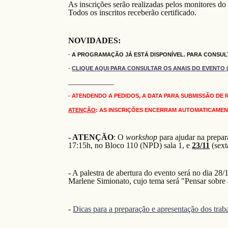
As inscrições serão realizadas
pelos monitores do
Todos os inscritos receberão certificado.
NOVIDADES:
-
A PROGRAMAÇÃO JÁ ESTÁ DISPONÍVEL. PARA CONSU
-
CLIQUE AQUI PARA CONSULTAR OS ANAIS DO EVENTO (IS
_______________
- ATENDENDO A PEDIDOS, A DATA PARA SUBMISSÃO DE
ATENÇÃO
: AS INSCRIÇÕES ENCERRAM AUTOMATICAMENTE
- ATENÇÃO
: O
workshop
para ajudar na prepa
17:15h, no Bloco 110 (NPD) sala 1, e
23/11
(sext
- A palestra de abertura do evento será no dia 28
Marlene Simionato, cujo tema será "Pensar sobre 
-
Dicas para a preparação e apresentação dos trab