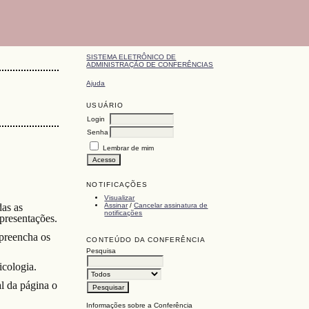
SISTEMA ELETRÔNICO DE
ADMINISTRAÇÃO DE CONFERÊNCIAS
Ajuda
USUÁRIO
Login
Senha
Lembrar de mim
NOTIFICAÇÕES
Visualizar
Assinar
/
Cancelar assinatura de
das as
notificações
apresentações.
 preencha os
CONTEÚDO DA CONFERÊNCIA
Pesquisa
icologia.
l da página o
Informações sobre a Conferência