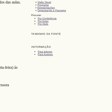
los das aulas.
»
Visão Geral
»
Programa
»
Apresentações
»
Organização e Parceiros
Procurar
Por Conferência
Por Autor
Por título
TAMANHO DA FONTE
INFORMAÇÃO
Para leitores
Para Autores
ta-feira) às
essora