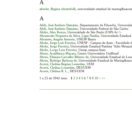
A
abeche, Regina christofolli
, universidade estadual de maring&aacut
A
Abib, José Antônio Damásio
, Departamento de Filosofia, Universid
Abib, José Antônio Damásio
, Universidade Federal de São Carlos
Abiko, Alex Kenya
, Universidade de São Paulo (USP)<br />
Abramoski Nogueira da Silva, Lígia Natália
, Universidade Estadua
Abrantes, Angelo Antonio
, UNESP Bauru
Abrão, Jorge Luís Ferreira
, UNESP - Campus de Assis - Faculdade d
Abrão, Jorge Ferreira
, Universidade Estadual Paulista "Julio Mesqui
Abrão, Lorge Luiz Ferreira
, Unesp campus Assis
Abreu, Acadêmica Mayara
, Centro Universitário UniBrasil
Abreu, Elimara Carvalho Ribeiro de
, Universidade Estadual de Lo
Abreu, Rodrigo Barbosa de
, Universidade Estadual de Maring&aacu
Acorsi, Cledina Regina Lonardan
, UEM
Acorsi, Cledina Lonardan
, DES/UEM
Acorsi, Clédina R. L.
, DES/UEM
1 a 25 de 5942 itens
1
2
3
4
5
6
7
8
9
10
>
>>