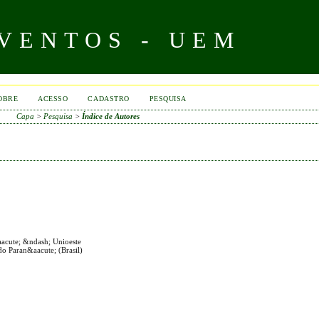
VENTOS - UEM
OBRE
ACESSO
CADASTRO
PESQUISA
Capa
>
Pesquisa
>
Índice de Autores
aacute; &ndash; Unioeste
do Paran&aacute; (Brasil)