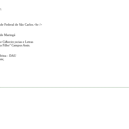
e;
ade Federal de São Carlos.<br />
l de Maringá
e Ci&ecirc;ncias e Letras
ta Filho" Campus Assis.
ndrina - DAU
te;