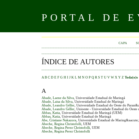
PORTAL DE E
CAPA
S
ÍNDICE DE AUTORES
A
B
C
D
E
F
G
H
I
J
K
L
M
N
O
P
Q
R
S
T
U
V
W
X
Y
Z
Toda(o)s
A
Abade, Laene da Silva
, Universidade Estadual de Maringá
Abade, Laisa da Silva
, Universidade Estadual de Maringá
Abade, Leandro Géller
, Universidade Estadual do Oeste do Paran&
Abade, Leandro Géller
, Unioeste - Universidade Estadual do Oeste 
Abbas, Katia
, Universidade Estadual de Maringá (UEM)
Abbas, Katia
, Universidade Estadual de Maringá
Abe, Cristiane Nakazora
, Universidade Estadual de Maring&aacute;
Abeche, Regina Christofolli
, UEM
Abeche, Regina Perez Christofolli
, UEM
Abeche, Regina Perez Christofolli