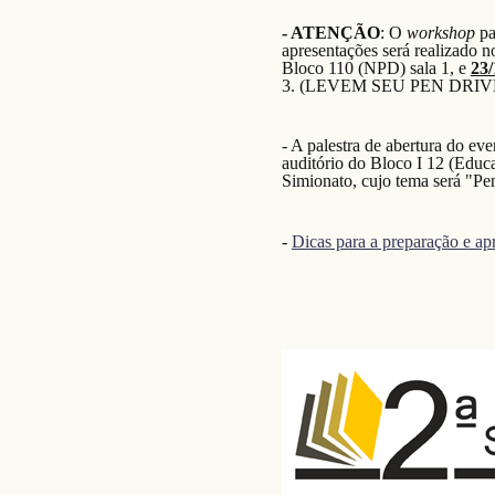
- ATENÇÃO
: O
workshop
pa
apresentações será realizado n
Bloco 110 (NPD) sala 1, e
23/
3. (LEVEM SEU PEN DRIV
- A palestra de abertura do ev
auditório do Bloco I 12 (Educa
Simionato, cujo tema será "Pen
-
Dicas para a preparação e ap