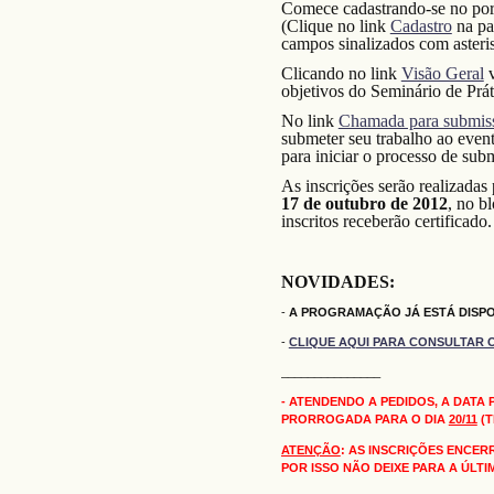
Comece cadastrando-se no porta
(Clique no link
Cadastro
na pa
campos sinalizados com asteri
Clicando no link
Visão Geral
v
objetivos do Seminário de Prát
No link
Chamada para submis
submeter seu trabalho ao even
para iniciar o processo de sub
As inscrições serão realizadas
17 de outubro de 2012
, no b
inscritos receberão certificado.
NOVIDADES:
-
A PROGRAMAÇÃO JÁ ESTÁ DISPO
-
CLIQUE AQUI PARA CONSULTAR OS
_______________
- ATENDENDO A PEDIDOS, A DATA
PRORROGADA PARA O DIA
20/11
(T
ATENÇÃO
: AS INSCRIÇÕES ENCER
POR ISSO NÃO DEIXE PARA A ÚLTI