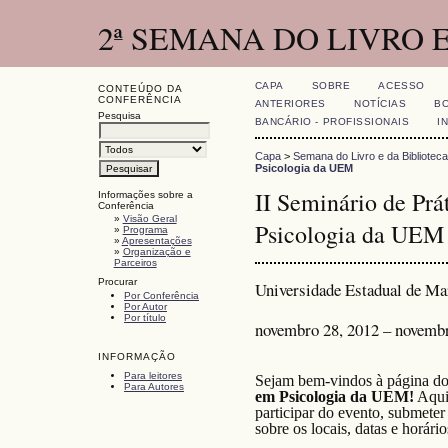
2ª SEMANA DO LIVRO 
CAPA
SOBRE
ACESSO
CONTEÚDO DA
CONFERÊNCIA
ANTERIORES
NOTÍCIAS
BO
Pesquisa
BANCÁRIO - PROFISSIONAIS
I
Capa
>
Semana do Livro e da Biblioteca
Psicologia da UEM
II Seminário de Prá
Informações sobre a
Conferência
»
Visão Geral
Psicologia da UEM
»
Programa
»
Apresentações
»
Organização e
Parceiros
Procurar
Universidade Estadual de Ma
Por Conferência
Por Autor
Por título
novembro 28, 2012 – novembr
INFORMAÇÃO
Para leitores
Sejam bem-vindos à página d
Para Autores
em Psicologia da UEM!
Aqui 
participar do evento, submete
sobre os locais, datas e horári