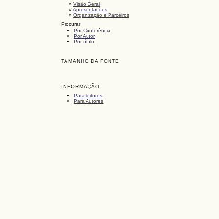
»
Visão Geral
»
Apresentações
»
Organização e Parceiros
Procurar
Por Conferência
Por Autor
Por título
TAMANHO DA FONTE
INFORMAÇÃO
Para leitores
Para Autores