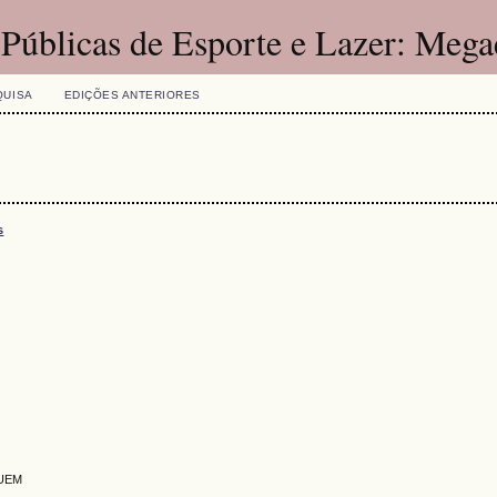
 Públicas de Esporte e Lazer: Mega
QUISA
EDIÇÕES ANTERIORES
s
 UEM