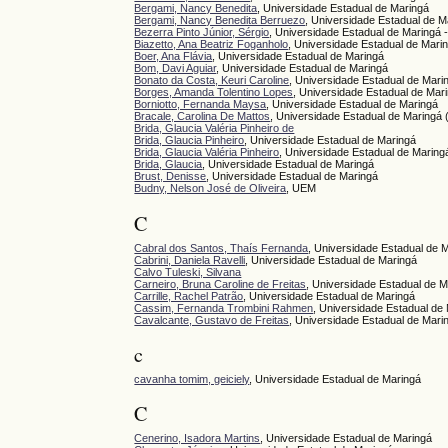
Bergami, Nancy Benedita
, Universidade Estadual de Maringá
Bergami, Nancy Benedita Berruezo
, Universidade Estadual de M
Bezerra Pinto Júnior, Sérgio
, Universidade Estadual de Maringá
Biazetto, Ana Beatriz Foganholo
, Universidade Estadual de Mari
Boer, Ana Flávia
, Universidade Estadual de Maringá
Bom, Davi Aguiar
, Universidade Estadual de Maringá
Bonato da Costa, Keuri Caroline
, Universidade Estadual de Mari
Borges, Amanda Tolentino Lopes
, Universidade Estadual de Mar
Borniotto, Fernanda Maysa
, Universidade Estadual de Maringá
Bracale, Carolina De Mattos
, Universidade Estadual de Maringá
Brida, Glaucia Valéria Pinheiro de
Brida, Glaucia Pinheiro
, Universidade Estadual de Maringá
Brida, Glaucia Valéria Pinheiro
, Universidade Estadual de Maring
Brida, Glaucia
, Universidade Estadual de Maringá
Brust, Denisse
, Universidade Estadual de Maringá
Budny, Nelson José de Oliveira
, UEM
C
Cabral dos Santos, Thaís Fernanda
, Universidade Estadual de 
Cabrini, Daniela Ravelli
, Universidade Estadual de Maringá
Calvo Tuleski, Silvana
Carneiro, Bruna Caroline de Freitas
, Universidade Estadual de 
Carrille, Rachel Patrão
, Universidade Estadual de Maringá
Cassim, Fernanda Trombini Rahmen
, Universidade Estadual de
Cavalcante, Gustavo de Freitas
, Universidade Estadual de Mari
c
cavanha tomim, geiciely
, Universidade Estadual de Maringá
C
Cenerino, Isadora Martins
, Universidade Estadual de Maringá