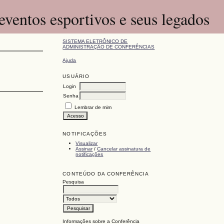
eventos esportivos e seus legados
SISTEMA ELETRÔNICO DE
ADMINISTRAÇÃO DE CONFERÊNCIAS
Ajuda
USUÁRIO
Login
Senha
Lembrar de mim
NOTIFICAÇÕES
Visualizar
Assinar
/
Cancelar assinatura de
notificações
CONTEÚDO DA CONFERÊNCIA
Pesquisa
Informações sobre a Conferência