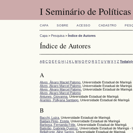
I Seminário de Políticas
CAPA
SOBRE
ACESSO
CADASTRO
PES
Capa
>
Pesquisa
>
Índice de Autores
Índice de Autores
A
B
C
D
E
F
G
H
I
J
K
L
M
N
O
P
Q
R
S
T
U
V
W
X
Y
Z
Toda(o)
A
Alves, Álvaro Maciel Palomo
, Universidade Estadual de Maringá
Alves, Alvaro Marcel Palomo
, Universidade Estadual de Maringá
Alves, Álvaro Marcel Palomo
, Universidade Estadual de Maringá
Alves, Alvaro Marcel Palomo
Antunes, Giovanna
, Universidade Estadual de Maringá
Arantes, Pollyana Santiago
, Universidade Estadual de Maringá
B
Bacchi, Luiza
, Universidade Estadual de Maringá
Baldani Pinto, Estela
, Universidade Estadual de Maringá
Barbosa, Fernanda Félix
, Universidade Estadual de Maringá
Batistão, Gabriela Queiroz
, Universidade Estadual de Maringá -
Bellafronte, Aline Santos
, Universidade Estadual de Maringá