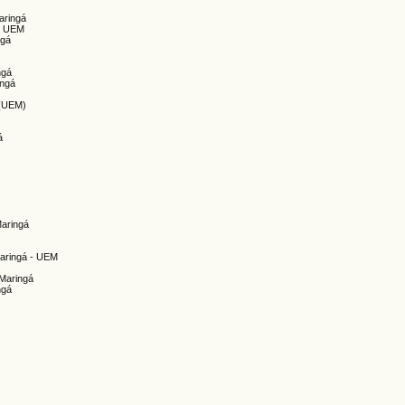
aringá
 - UEM
ngá
ngá
ingá
 (UEM)
á
Maringá
Maringá - UEM
 Maringá
ngá